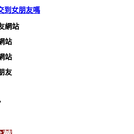
交到女朋友嗎
友網站
網站
網站
朋友
?